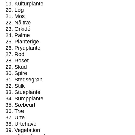
Kulturplante
Løg
Mos
Nåltræ
Orkidé
Palme
Planterige
Prydplante
Rod
Roset
Skud
Spire
Stedsegrøn
Stilk
Stueplante
Sumpplante
Sæbeurt
Træ
Urte
Urtehave
Vegetation