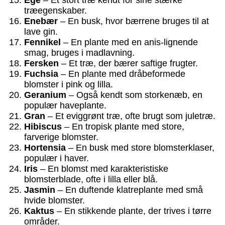
træegenskaber.
Enebær
– En busk, hvor bærrene bruges til at
lave gin.
Fennikel
– En plante med en anis-lignende
smag, bruges i madlavning.
Fersken
– Et træ, der bærer saftige frugter.
Fuchsia
– En plante med dråbeformede
blomster i pink og lilla.
Geranium
– Også kendt som storkenæb, en
populær haveplante.
Gran
– Et eviggrønt træ, ofte brugt som juletræ.
Hibiscus
– En tropisk plante med store,
farverige blomster.
Hortensia
– En busk med store blomsterklaser,
populær i haver.
Iris
– En blomst med karakteristiske
blomsterblade, ofte i lilla eller blå.
Jasmin
– En duftende klatreplante med små
hvide blomster.
Kaktus
– En stikkende plante, der trives i tørre
områder.