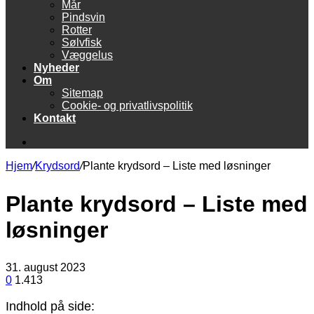
Mår
Pindsvin
Rotter
Sølvfisk
Væggelus
Nyheder
Om
Sitemap
Cookie- og privatlivspolitik
Kontakt
Søg
efter
Hjem
/
Krydsord
/
Plante krydsord – Liste med løsninger
Plante krydsord – Liste med
løsninger
31. august 2023
0
1.413
Indhold på side: