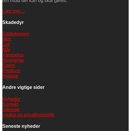
om hvad der kan og skal gøres.
Læs mer…
Skadedyr
Edderkopper
Mus
Lus
Mår
Væggelus
Mosegrise
Egern
Pindsvin
Hvepse
Andre vigtige sider
Nyheder
Kontakt
Sitemap
cookie og privatlivspolitik
Seneste nyheder