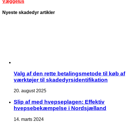
Væggelus
Nyeste skadedyr artikler
Valg af den rette betalingsmetode til køb af
værktøjer til skadedyrsidentifikation
20. august 2025
Slip af med hvepseplagen: Effektiv
hvepsebekæmpelse i Nordsjælland
14. marts 2024