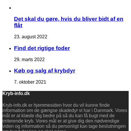
Det skal du gøre, hvis du bliver bidt af en
flåt
23. august 2022
Find det rigtige foder
29. marts 2022
Køb og salg af krybdyr
7. oktober 2021
Kryb-info.dk
Kryb-info.dk er hjemmesiden hvor du vil kunne finde
information om de gængse skadedyr vi har i Danmark. Vores
mål er at klæde dig bedre på så du kan få bugt med de
irriterende kryb. Vores mål er at give dig den nødvendige
viden og information så du personligt kan tage beslutningen