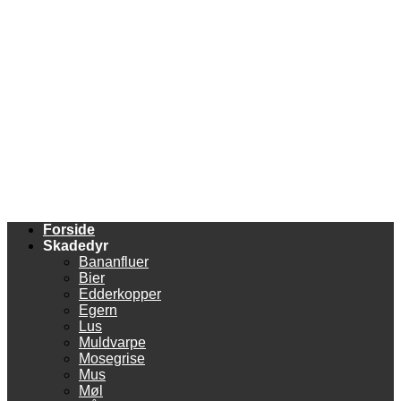
Forside
Skadedyr
Bananfluer
Bier
Edderkopper
Egern
Lus
Muldvarpe
Mosegrise
Mus
Møl