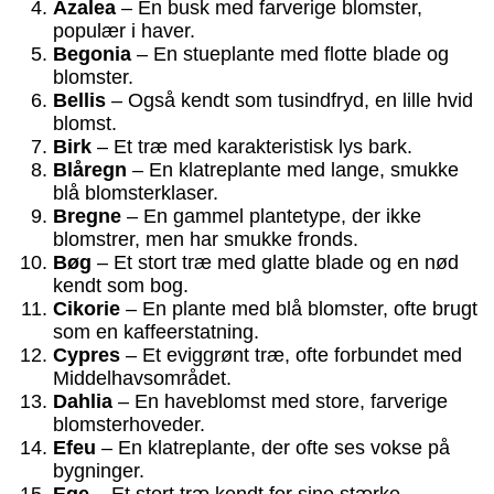
Azalea
– En busk med farverige blomster,
populær i haver.
Begonia
– En stueplante med flotte blade og
blomster.
Bellis
– Også kendt som tusindfryd, en lille hvid
blomst.
Birk
– Et træ med karakteristisk lys bark.
Blåregn
– En klatreplante med lange, smukke
blå blomsterklaser.
Bregne
– En gammel plantetype, der ikke
blomstrer, men har smukke fronds.
Bøg
– Et stort træ med glatte blade og en nød
kendt som bog.
Cikorie
– En plante med blå blomster, ofte brugt
som en kaffeerstatning.
Cypres
– Et eviggrønt træ, ofte forbundet med
Middelhavsområdet.
Dahlia
– En haveblomst med store, farverige
blomsterhoveder.
Efeu
– En klatreplante, der ofte ses vokse på
bygninger.
Ege
– Et stort træ kendt for sine stærke