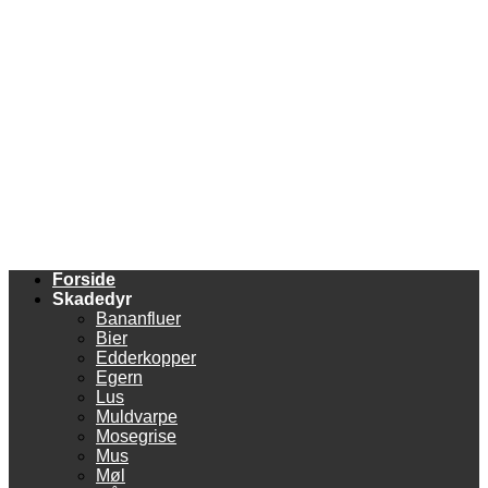
Forside
Skadedyr
Bananfluer
Bier
Edderkopper
Egern
Lus
Muldvarpe
Mosegrise
Mus
Møl