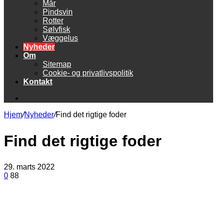
Mår
Pindsvin
Rotter
Sølvfisk
Væggelus
Nyheder
Om
Sitemap
Cookie- og privatlivspolitik
Kontakt
Søg
efter
Hjem
/
Nyheder
/
Find det rigtige foder
Find det rigtige foder
29. marts 2022
0
88