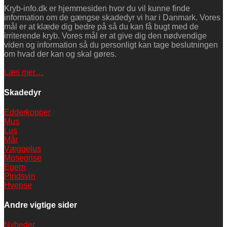
Kryb-info.dk er hjemmesiden hvor du vil kunne finde
information om de gængse skadedyr vi har i Danmark. Vores
mål er at klæde dig bedre på så du kan få bugt med de
irriterende kryb. Vores mål er at give dig den nødvendige
viden og information så du personligt kan tage beslutningen
om hvad der kan og skal gøres.
Læs mer…
Skadedyr
Edderkopper
Mus
Lus
Mår
Væggelus
Mosegrise
Egern
Pindsvin
Hvepse
Andre vigtige sider
Nyheder