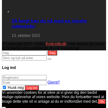
Så langt kan du nå med en mindre
subwoofer
13. oktober 2022
© Copyright 2017 - 2026,
Kryb-info.dk
- Alle tekster på siden
er beskyttet efter gældende dansk lovgivning!
Close
Søg
efter:
Close
Log ind
Glemt?
Husk mig
Log ind
Vi anvender cookies for at sikre at vi giver dig den bedst
mulige oplevelse af vores website. Hvis du fortsætter med at
bruge dette site vil vi antage at du er indforstået med det.
Ok