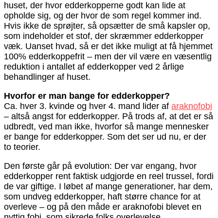
huset, der hvor edderkopperne godt kan lide at
opholde sig, og der hvor de som regel kommer ind.
Hvis ikke de sprøjter, så opsætter de små kapsler op,
som indeholder et stof, der skræmmer edderkopper
væk. Uanset hvad, så er det ikke muligt at få hjemmet
100% edderkoppefrit – men der vil være en væsentlig
reduktion i antallet af edderkopper ved 2 årlige
behandlinger af huset.
Hvorfor er man bange for edderkopper?
Ca. hver 3. kvinde og hver 4. mand lider af
araknofobi
– altså angst for edderkopper. På trods af, at det er så
udbredt, ved man ikke, hvorfor så mange mennesker
er bange for edderkopper. Som det ser ud nu, er der
to teorier.
Den første går på evolution: Der var engang, hvor
edderkopper rent faktisk udgjorde en reel trussel, fordi
de var giftige. I løbet af mange generationer, har dem,
som undveg edderkopper, haft større chance for at
overleve – og på den måde er araknofobi blevet en
nyttig fobi, som sikrede folks overlevelse.