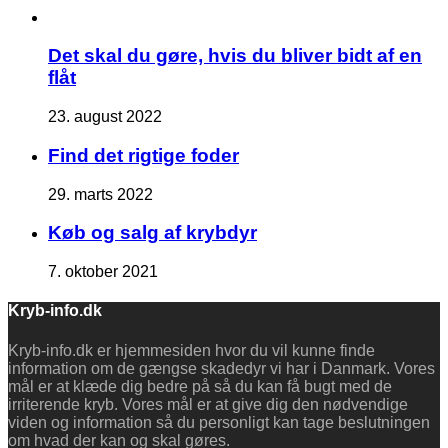
Det skal du gøre, hvis du bliver bidt af en
flåt
23. august 2022
Find det rigtige foder
29. marts 2022
Køb og salg af krybdyr
7. oktober 2021
Kryb-info.dk
Kryb-info.dk er hjemmesiden hvor du vil kunne finde
information om de gængse skadedyr vi har i Danmark. Vores
mål er at klæde dig bedre på så du kan få bugt med de
irriterende kryb. Vores mål er at give dig den nødvendige
viden og information så du personligt kan tage beslutningen
om hvad der kan og skal gøres.