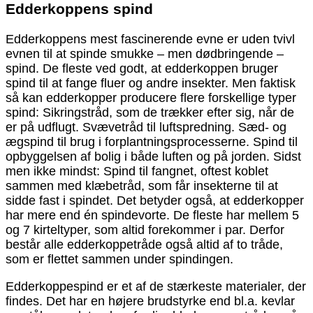
Edderkoppens spind
Edderkoppens mest fascinerende evne er uden tvivl
evnen til at spinde smukke – men dødbringende –
spind. De fleste ved godt, at edderkoppen bruger
spind til at fange fluer og andre insekter. Men faktisk
så kan edderkopper producere flere forskellige typer
spind: Sikringstråd, som de trækker efter sig, når de
er på udflugt. Svævetråd til luftspredning. Sæd- og
ægspind til brug i forplantningsprocesserne. Spind til
opbyggelsen af bolig i både luften og på jorden. Sidst
men ikke mindst: Spind til fangnet, oftest koblet
sammen med klæbetråd, som får insekterne til at
sidde fast i spindet. Det betyder også, at edderkopper
har mere end én spindevorte. De fleste har mellem 5
og 7 kirteltyper, som altid forekommer i par. Derfor
består alle edderkoppetråde også altid af to tråde,
som er flettet sammen under spindingen.
Edderkoppespind er et af de stærkeste materialer, der
findes. Det har en højere brudstyrke end bl.a. kevlar