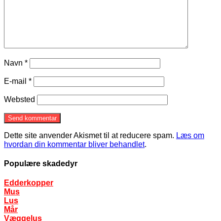
Navn
*
E-mail
*
Websted
Dette site anvender Akismet til at reducere spam.
Læs om
hvordan din kommentar bliver behandlet
.
Populære skadedyr
Edderkopper
Mus
Lus
Mår
Væggelus