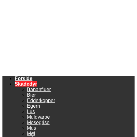
Forside
Skadedyr
Bananfluer
Bier
Edderkopper
Egern
Lus
Muldvarpe
Mosegrise
Mus
Møl