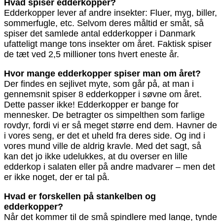
Hvad spiser edderkopper?
Edderkopper lever af andre insekter: Fluer, myg, biller,
sommerfugle, etc. Selvom deres måltid er småt, så
spiser det samlede antal edderkopper i Danmark
ufatteligt mange tons insekter om året. Faktisk spiser
de tæt ved 2,5 millioner tons hvert eneste år.
Hvor mange edderkopper spiser man om året?
Der findes en sejlivet myte, som går på, at man i
gennemsnit spiser 8 edderkopper i søvne om året.
Dette passer ikke! Edderkopper er bange for
mennesker. De betragter os simpelthen som farlige
rovdyr, fordi vi er så meget større end dem. Havner de
i vores seng, er det et uheld fra deres side. Og ind i
vores mund ville de aldrig kravle. Med det sagt, så
kan det jo ikke udelukkes, at du overser en lille
edderkop i salaten eller på andre madvarer – men det
er ikke noget, der er tal på.
Hvad er forskellen på stankelben og
edderkopper?
Når det kommer til de små spindlere med lange, tynde