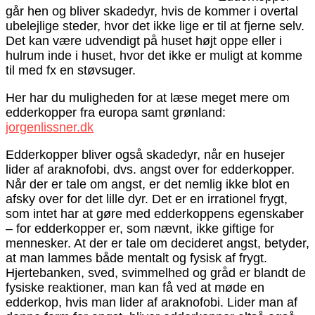
går hen og bliver skadedyr, hvis de kommer i overtal
ubelejlige steder, hvor det ikke lige er til at fjerne selv.
Det kan være udvendigt på huset højt oppe eller i
hulrum inde i huset, hvor det ikke er muligt at komme
til med fx en støvsuger.
Her har du muligheden for at læse meget mere om
edderkopper fra europa samt grønland:
jorgenlissner.dk
Edderkopper bliver også skadedyr, når en husejer
lider af araknofobi, dvs. angst over for edderkopper.
Når der er tale om angst, er det nemlig ikke blot en
afsky over for det lille dyr. Det er en irrationel frygt,
som intet har at gøre med edderkoppens egenskaber
– for edderkopper er, som nævnt, ikke giftige for
mennesker. At der er tale om decideret angst, betyder,
at man lammes både mentalt og fysisk af frygt.
Hjertebanken, sved, svimmelhed og gråd er blandt de
fysiske reaktioner, man kan få ved at møde en
edderkop, hvis man lider af araknofobi. Lider man af