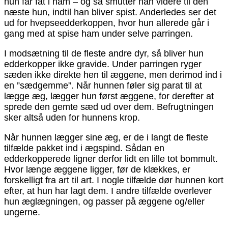
hun får fat i ham – og så smutter han videre til den
næste hun, indtil han bliver spist. Anderledes ser det
ud for hvepseedderkoppen, hvor hun allerede går i
gang med at spise ham under selve parringen.
I modsætning til de fleste andre dyr, så bliver hun
edderkopper ikke gravide. Under parringen ryger
sæden ikke direkte hen til æggene, men derimod ind i
en ”sædgemme”. Når hunnen føler sig parat til at
lægge æg, lægger hun først æggene, for derefter at
sprede den gemte sæd ud over dem. Befrugtningen
sker altså uden for hunnens krop.
Når hunnen lægger sine æg, er de i langt de fleste
tilfælde pakket ind i ægspind. Sådan en
edderkopperede ligner derfor lidt en lille tot bommult.
Hvor længe æggene ligger, før de klækkes, er
forskelligt fra art til art. I nogle tilfælde dør hunnen kort
efter, at hun har lagt dem. I andre tilfælde overlever
hun æglægningen, og passer på æggene og/eller
ungerne.