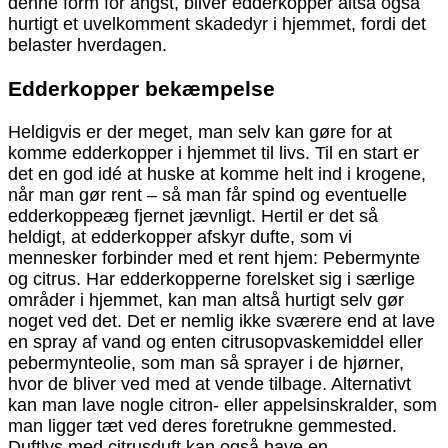
denne form for angst, bliver edderkopper altså også
hurtigt et uvelkomment skadedyr i hjemmet, fordi det
belaster hverdagen.
Edderkopper bekæmpelse
Heldigvis er der meget, man selv kan gøre for at
komme edderkopper i hjemmet til livs. Til en start er
det en god idé at huske at komme helt ind i krogene,
når man gør rent – så man får spind og eventuelle
edderkoppeæg fjernet jævnligt. Hertil er det så
heldigt, at edderkopper afskyr dufte, som vi
mennesker forbinder med et rent hjem: Pebermynte
og citrus. Har edderkopperne forelsket sig i særlige
områder i hjemmet, kan man altså hurtigt selv gør
noget ved det. Det er nemlig ikke sværere end at lave
en spray af vand og enten citrusopvaskemiddel eller
pebermynteolie, som man så sprayer i de hjørner,
hvor de bliver ved med at vende tilbage. Alternativt
kan man lave nogle citron- eller appelsinskralder, som
man ligger tæt ved deres foretrukne gemmested.
Duftlys med citrusduft kan også have en