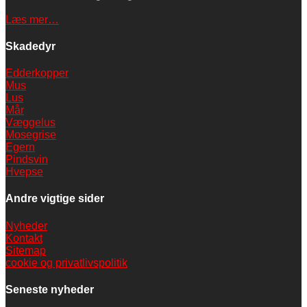
Læs mer…
Skadedyr
Edderkopper
Mus
Lus
Mår
Væggelus
Mosegrise
Egern
Pindsvin
Hvepse
Andre vigtige sider
Nyheder
Kontakt
Sitemap
cookie og privatlivspolitik
Seneste nyheder