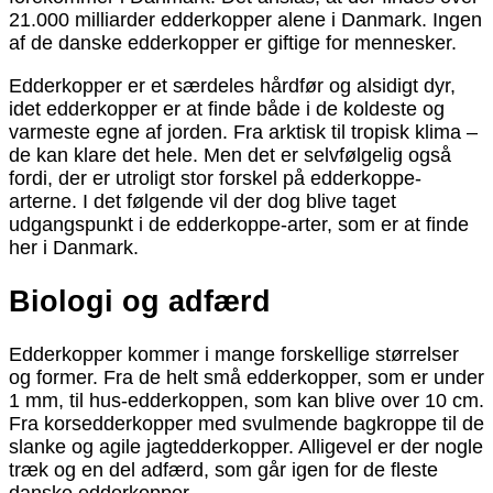
21.000 milliarder edderkopper alene i Danmark. Ingen
af de danske edderkopper er giftige for mennesker.
Edderkopper er et særdeles hårdfør og alsidigt dyr,
idet edderkopper er at finde både i de koldeste og
varmeste egne af jorden. Fra arktisk til tropisk klima –
de kan klare det hele. Men det er selvfølgelig også
fordi, der er utroligt stor forskel på edderkoppe-
arterne. I det følgende vil der dog blive taget
udgangspunkt i de edderkoppe-arter, som er at finde
her i Danmark.
Biologi og adfærd
Edderkopper kommer i mange forskellige størrelser
og former. Fra de helt små edderkopper, som er under
1 mm, til hus-edderkoppen, som kan blive over 10 cm.
Fra korsedderkopper med svulmende bagkroppe til de
slanke og agile jagtedderkopper. Alligevel er der nogle
træk og en del adfærd, som går igen for de fleste
danske edderkopper.