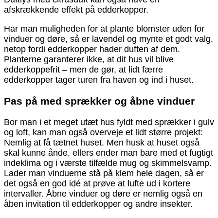
afskrækkende effekt på edderkopper.
Har man muligheden for at plante blomster uden for
vinduer og døre, så er lavendel og mynte et godt valg,
netop fordi edderkopper hader duften af dem.
Planterne garanterer ikke, at dit hus vil blive
edderkoppefrit – men de gør, at lidt færre
edderkopper tager turen fra haven og ind i huset.
Pas på med sprækker og åbne vinduer
Bor man i et meget utæt hus fyldt med sprækker i gulv
og loft, kan man også overveje et lidt større projekt:
Nemlig at få tætnet huset. Men husk at huset også
skal kunne ånde, ellers ender man bare med et fugtigt
indeklima og i værste tilfælde mug og skimmelsvamp.
Lader man vinduerne stå på klem hele dagen, så er
det også en god idé at prøve at lufte ud i kortere
intervaller. Åbne vinduer og døre er nemlig også en
åben invitation til edderkopper og andre insekter.