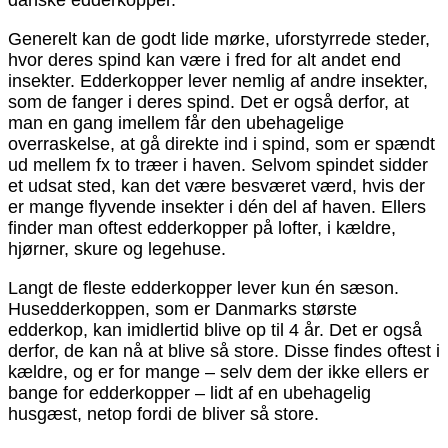
Generelt kan de godt lide mørke, uforstyrrede steder,
hvor deres spind kan være i fred for alt andet end
insekter. Edderkopper lever nemlig af andre insekter,
som de fanger i deres spind. Det er også derfor, at
man en gang imellem får den ubehagelige
overraskelse, at gå direkte ind i spind, som er spændt
ud mellem fx to træer i haven. Selvom spindet sidder
et udsat sted, kan det være besværet værd, hvis der
er mange flyvende insekter i dén del af haven. Ellers
finder man oftest edderkopper på lofter, i kældre,
hjørner, skure og legehuse.
Langt de fleste edderkopper lever kun én sæson.
Husedderkoppen, som er Danmarks største
edderkop, kan imidlertid blive op til 4 år. Det er også
derfor, de kan nå at blive så store. Disse findes oftest i
kældre, og er for mange – selv dem der ikke ellers er
bange for edderkopper – lidt af en ubehagelig
husgæst, netop fordi de bliver så store.