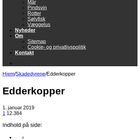
Mår
Pindsvin
Rotter
Sølvfisk
Væggelus
Nyheder
Om
Sitemap
Cookie- og privatlivspolitik
Kontakt
Søg
efter
Hjem
/
Skadedyrene
/
Edderkopper
Edderkopper
1. januar 2019
1
12.384
Indhold på side: