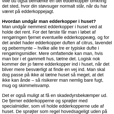
ville du også bemærke en del edderkopper omkring
det sted, hvor din støvsuger normalt står, når du har
været på edderkoppejagt.
Hvordan undgår man edderkopper i huset?
Man undgår nemmest edderkopper i huset ved at
holde det rent. For det første får man i løbet af
rengøringen fjernet eventuelle edderkoppeæg, og for
det andet hader edderkopper duften af citrus, lavendel
og pebermynte – hvilke alle tre er typiske dufte i
rengøringsmidler. Mere omfattende kan man, hvis
man bor i et gammelt hus, tætne det. Logisk nok
kommer der jo færre edderkopper ind i huset, når det
bliver mere besværligt at finde en vej ind. Man skal
dog passe på ikke at tætne huset så meget, at det
ikke kan ånde – så risikerer man nemlig bare fugt,
mug og skimmelsvamp.
Det er også muligt at få en skadedyrsbekæmper ud.
De fjerner edderkopperne og sprøjter med
specialmidler, som vil holde edderkopperne ude af
huset. De sprøjter som regel hovedsageligt uden på