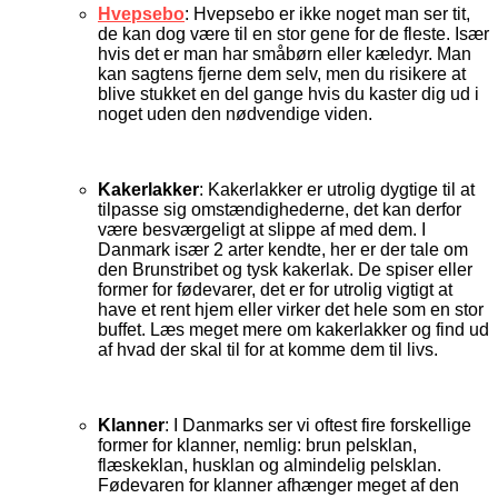
Hvepsebo
: Hvepsebo er ikke noget man ser tit,
de kan dog være til en stor gene for de fleste. Især
hvis det er man har småbørn eller kæledyr. Man
kan sagtens fjerne dem selv, men du risikere at
blive stukket en del gange hvis du kaster dig ud i
noget uden den nødvendige viden.
Kakerlakker
: Kakerlakker er utrolig dygtige til at
tilpasse sig omstændighederne, det kan derfor
være besværgeligt at slippe af med dem. I
Danmark især 2 arter kendte, her er der tale om
den Brunstribet og tysk kakerlak. De spiser eller
former for fødevarer, det er for utrolig vigtigt at
have et rent hjem eller virker det hele som en stor
buffet. Læs meget mere om kakerlakker og find ud
af hvad der skal til for at komme dem til livs.
Klanner
: I Danmarks ser vi oftest fire forskellige
former for klanner, nemlig: brun pelsklan,
flæskeklan, husklan og almindelig pelsklan.
Fødevaren for klanner afhænger meget af den