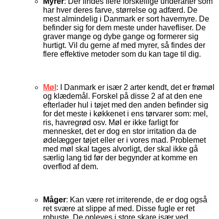
Myrer
: Der findes flere forskellige underarter som
har hver deres farve, størrelse og adfærd. De
mest almindelig i Danmark er sort havemyre. De
befinder sig for dem meste under havefliser. De
graver mange og dybe gange og formerer sig
hurtigt. Vil du gerne af med myrer, så findes der
flere effektive metoder som du kan tage til dig.
Møl
: I Danmark er især 2 arter kendt, det er frømøl
og klædemål. Forskel på disse 2 af at den ene
efterlader hul i tøjet med den anden befinder sig
for det meste i køkkenet i ens tørvarer som: mel,
ris, havregrød osv. Møl er ikke farligt for
mennesket, det er dog en stor irritation da de
ødelægger tøjet eller er i vores mad. Problemet
med møl skal tages alvorligt, der skal ikke gå
særlig lang tid før der begynder at komme en
overflod af dem.
Måger
: Kan være ret irriterende, de er dog også
ret svære at slippe af med. Disse fugle er ret
robuste. De opleves i store skare især ved