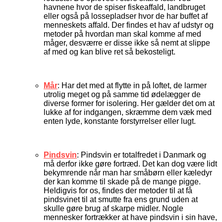
havnene hvor de spiser fiskeaffald, landbruget
eller også på lossepladser hvor de har buffet af
menneskets affald. Der findes et hav af udstyr og
metoder på hvordan man skal komme af med
måger, desværre er disse ikke så nemt at slippe
af med og kan blive ret så bekosteligt.
Mår
: Har det med at flytte in på loftet, de larmer
utrolig meget og på samme tid ødelægger de
diverse former for isolering. Her gælder det om at
lukke af for indgangen, skræmme dem væk med
enten lyde, konstante forstyrrelser eller lugt.
Pindsvin
: Pindsvin er totalfredet i Danmark og
må derfor ikke gøre fortræd. Det kan dog være lidt
bekymrende når man har småbørn eller kæledyr
der kan komme til skade på de mange pigge.
Heldigvis for os, findes der metoder til at få
pindsvinet til at smutte fra ens grund uden at
skulle gøre brug af skarpe midler. Nogle
mennesker fortrækker at have pindsvin i sin have,