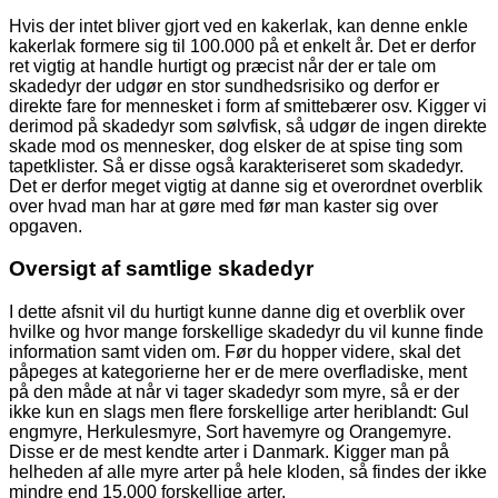
Hvis der intet bliver gjort ved en kakerlak, kan denne enkle
kakerlak formere sig til 100.000 på et enkelt år. Det er derfor
ret vigtig at handle hurtigt og præcist når der er tale om
skadedyr der udgør en stor sundhedsrisiko og derfor er
direkte fare for mennesket i form af smittebærer osv. Kigger vi
derimod på skadedyr som sølvfisk, så udgør de ingen direkte
skade mod os mennesker, dog elsker de at spise ting som
tapetklister. Så er disse også karakteriseret som skadedyr.
Det er derfor meget vigtig at danne sig et overordnet overblik
over hvad man har at gøre med før man kaster sig over
opgaven.
Oversigt af samtlige skadedyr
I dette afsnit vil du hurtigt kunne danne dig et overblik over
hvilke og hvor mange forskellige skadedyr du vil kunne finde
information samt viden om. Før du hopper videre, skal det
påpeges at kategorierne her er de mere overfladiske, ment
på den måde at når vi tager skadedyr som myre, så er der
ikke kun en slags men flere forskellige arter heriblandt: Gul
engmyre, Herkulesmyre, Sort havemyre og Orangemyre.
Disse er de mest kendte arter i Danmark. Kigger man på
helheden af alle myre arter på hele kloden, så findes der ikke
mindre end 15.000 forskellige arter.