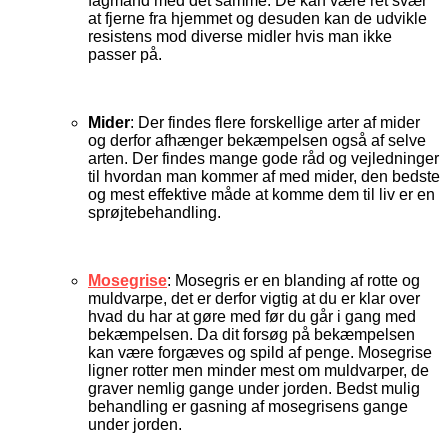
fagmand med det samme. De kan være ret svær
at fjerne fra hjemmet og desuden kan de udvikle
resistens mod diverse midler hvis man ikke
passer på.
Mider
: Der findes flere forskellige arter af mider
og derfor afhænger bekæmpelsen også af selve
arten. Der findes mange gode råd og vejledninger
til hvordan man kommer af med mider, den bedste
og mest effektive måde at komme dem til liv er en
sprøjtebehandling.
Mosegrise
: Mosegris er en blanding af rotte og
muldvarpe, det er derfor vigtig at du er klar over
hvad du har at gøre med før du går i gang med
bekæmpelsen. Da dit forsøg på bekæmpelsen
kan være forgæves og spild af penge. Mosegrise
ligner rotter men minder mest om muldvarper, de
graver nemlig gange under jorden. Bedst mulig
behandling er gasning af mosegrisens gange
under jorden.