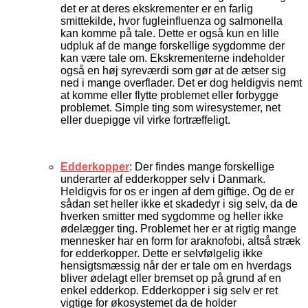
det er at deres ekskrementer er en farlig
smittekilde, hvor fugleinfluenza og salmonella
kan komme på tale. Dette er også kun en lille
udpluk af de mange forskellige sygdomme der
kan være tale om. Ekskrementerne indeholder
også en høj syreværdi som gør at de ætser sig
ned i mange overflader. Det er dog heldigvis nemt
at komme eller flytte problemet eller forbygge
problemet. Simple ting som wiresystemer, net
eller duepigge vil virke fortræffeligt.
Edderkopper
: Der findes mange forskellige
underarter af edderkopper selv i Danmark.
Heldigvis for os er ingen af dem giftige. Og de er
sådan set heller ikke et skadedyr i sig selv, da de
hverken smitter med sygdomme og heller ikke
ødelægger ting. Problemet her er at rigtig mange
mennesker har en form for araknofobi, altså stræk
for edderkopper. Dette er selvfølgelig ikke
hensigtsmæssig når der er tale om en hverdags
bliver ødelagt eller bremset op på grund af en
enkel edderkop. Edderkopper i sig selv er ret
vigtige for økosystemet da de holder