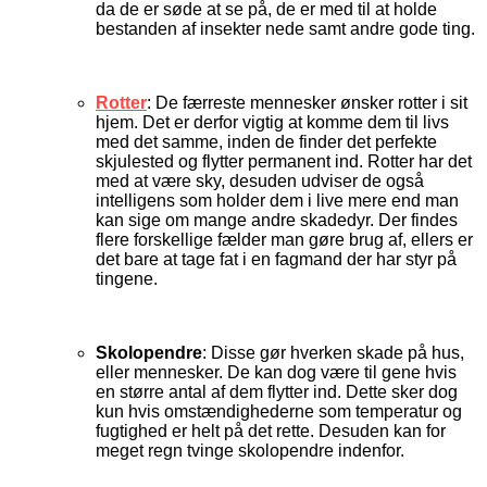
da de er søde at se på, de er med til at holde
bestanden af insekter nede samt andre gode ting.
Rotter
: De færreste mennesker ønsker rotter i sit
hjem. Det er derfor vigtig at komme dem til livs
med det samme, inden de finder det perfekte
skjulested og flytter permanent ind. Rotter har det
med at være sky, desuden udviser de også
intelligens som holder dem i live mere end man
kan sige om mange andre skadedyr. Der findes
flere forskellige fælder man gøre brug af, ellers er
det bare at tage fat i en fagmand der har styr på
tingene.
Skolopendre
: Disse gør hverken skade på hus,
eller mennesker. De kan dog være til gene hvis
en større antal af dem flytter ind. Dette sker dog
kun hvis omstændighederne som temperatur og
fugtighed er helt på det rette. Desuden kan for
meget regn tvinge skolopendre indenfor.