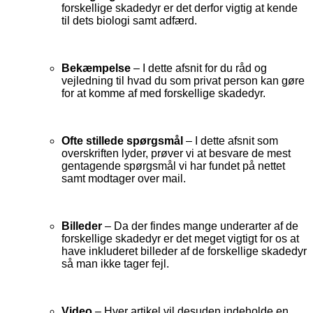
forskellige skadedyr er det derfor vigtig at kende
til dets biologi samt adfærd.
Bekæmpelse
– I dette afsnit for du råd og
vejledning til hvad du som privat person kan gøre
for at komme af med forskellige skadedyr.
Ofte stillede spørgsmål
– I dette afsnit som
overskriften lyder, prøver vi at besvare de mest
gentagende spørgsmål vi har fundet på nettet
samt modtager over mail.
Billeder
– Da der findes mange underarter af de
forskellige skadedyr er det meget vigtigt for os at
have inkluderet billeder af de forskellige skadedyr
så man ikke tager fejl.
Video
– Hver artikel vil desuden indeholde en