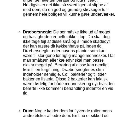
under de rette temperatur og fugt niveau.
Heldigvis er det ikke så svært igen at slippe af
med dem, da en god og grundig støvsuger tur
gennem hele boligen vil kunne gøre underværker.
Dræbersnegle
: De ser måske ikke ud af meget
og hastigheden er heller ikke i top. Du skal dog
ikke tage fejl af disse små og slimede skadedyr
der kan rasere dit køkkenhave på ingen tid.
Dræbersnegle æder havens planter som kan
være til stor gene for rigtig mange mennesker. Har
man småbørn eller kæledyr skal man passe
ekstra meget på. Berøring af disse kan nemlig
føre til en forgiftning. Dræbersneglenes slim
indeholder nemlig e. Coli bakterier og til tider
bakterien listeria. Disse 2 bakterier kan faktisk
være dødelig for både mennesker og dyr hvis den
berørte ikke kommer i behandling indenfor en vis
tid.
Duer
: Nogle kalder dem for flyvende rotter mens
andre elsker at fodre dem. En ting er sikkert og