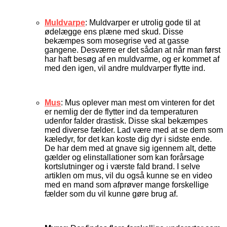
Muldvarpe
: Muldvarper er utrolig gode til at
ødelægge ens plæne med skud. Disse
bekæmpes som mosegrise ved at gasse
gangene. Desværre er det sådan at når man først
har haft besøg af en muldvarme, og er kommet af
med den igen, vil andre muldvarper flytte ind.
Mus
: Mus oplever man mest om vinteren for det
er nemlig der de flytter ind da temperaturen
udenfor falder drastisk. Disse skal bekæmpes
med diverse fælder. Lad være med at se dem som
kæledyr, for det kan koste dig dyr i sidste ende.
De har dem med at gnave sig igennem alt, dette
gælder og elinstallationer som kan forårsage
kortslutninger og i værste fald brand. I selve
artiklen om mus, vil du også kunne se en video
med en mand som afprøver mange forskellige
fælder som du vil kunne gøre brug af.