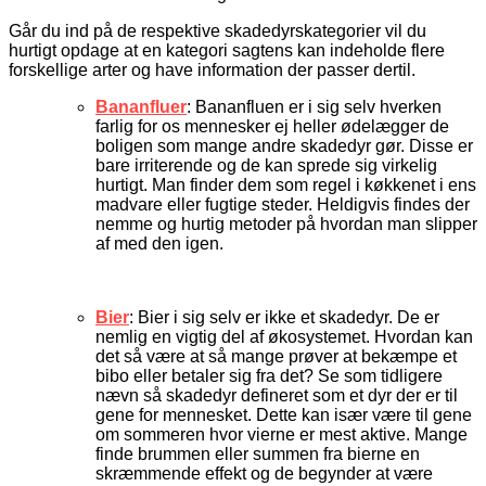
Går du ind på de respektive skadedyrskategorier vil du
hurtigt opdage at en kategori sagtens kan indeholde flere
forskellige arter og have information der passer dertil.
Bananfluer
: Bananfluen er i sig selv hverken
farlig for os mennesker ej heller ødelægger de
boligen som mange andre skadedyr gør. Disse er
bare irriterende og de kan sprede sig virkelig
hurtigt. Man finder dem som regel i køkkenet i ens
madvare eller fugtige steder. Heldigvis findes der
nemme og hurtig metoder på hvordan man slipper
af med den igen.
Bier
: Bier i sig selv er ikke et skadedyr. De er
nemlig en vigtig del af økosystemet. Hvordan kan
det så være at så mange prøver at bekæmpe et
bibo eller betaler sig fra det? Se som tidligere
nævn så skadedyr defineret som et dyr der er til
gene for mennesket. Dette kan især være til gene
om sommeren hvor vierne er mest aktive. Mange
finde brummen eller summen fra bierne en
skræmmende effekt og de begynder at være