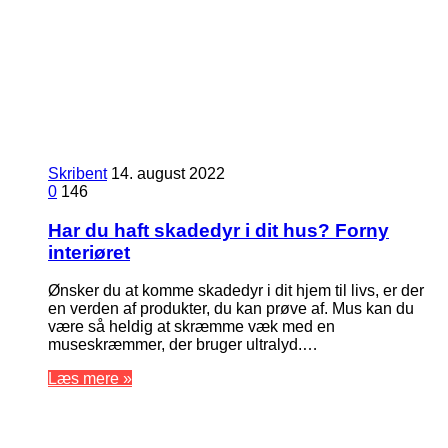
Skribent
14. august 2022
0
146
Har du haft skadedyr i dit hus? Forny
interiøret
Ønsker du at komme skadedyr i dit hjem til livs, er der
en verden af produkter, du kan prøve af. Mus kan du
være så heldig at skræmme væk med en
museskræmmer, der bruger ultralyd.…
Læs mere »