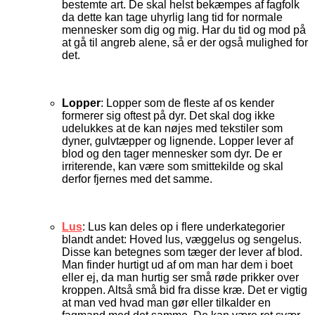
bestemte art. De skal helst bekæmpes af fagfolk
da dette kan tage uhyrlig lang tid for normale
mennesker som dig og mig. Har du tid og mod på
at gå til angreb alene, så er der også mulighed for
det.
Lopper
: Lopper som de fleste af os kender
formerer sig oftest på dyr. Det skal dog ikke
udelukkes at de kan nøjes med tekstiler som
dyner, gulvtæpper og lignende. Lopper lever af
blod og den tager mennesker som dyr. De er
irriterende, kan være som smittekilde og skal
derfor fjernes med det samme.
Lus
: Lus kan deles op i flere underkategorier
blandt andet: Hoved lus, væggelus og sengelus.
Disse kan betegnes som tæger der lever af blod.
Man finder hurtigt ud af om man har dem i boet
eller ej, da man hurtig ser små røde prikker over
kroppen. Altså små bid fra disse kræ. Det er vigtig
at man ved hvad man gør eller tilkalder en