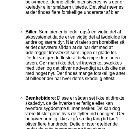
bekymrede, denne effekt intensiveres hvis der er
kæledyr eller småbørn tilstede. Det skal nævnes
at der findes flere forskellige underarter af bier.
Biller
: Som bier er billeder også en vigtig del af
økosystemet da de er en vigtig del af fødekilde for
andre og større dyr. Når vi taler som borebiller så
er det desværre sådan at de har det med at
ødelægger træværket som ingen er glade for.
Derfor vælger de fleste at bekæmpe dem uden
tøven. Gør man ikke det, vil træværket svækkes
med tiden og det bliver nødvendigt at udskifte det
med noget nyt. Der findes mange forskellige arter
af billeder der har hver deres skadelig effekt.
Bænkebidere
: Disse er sådan set ikke et direkte
skadedyr, da de hverken er farlige eller kan
overføre sygdomme til mennesker. De kan dog
være til stor gene hvis de flytter ind i boligen. Der
behøver nemlig ikke at gå særlig lang tid før 1
bliver flere hundrede. Dette er især gældende