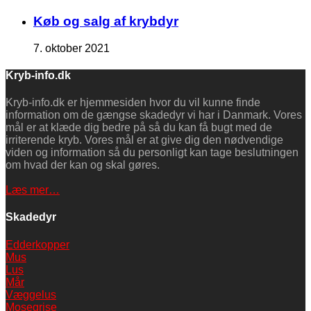
Køb og salg af krybdyr
7. oktober 2021
Kryb-info.dk
Kryb-info.dk er hjemmesiden hvor du vil kunne finde
information om de gængse skadedyr vi har i Danmark. Vores
mål er at klæde dig bedre på så du kan få bugt med de
irriterende kryb. Vores mål er at give dig den nødvendige
viden og information så du personligt kan tage beslutningen
om hvad der kan og skal gøres.
Læs mer…
Skadedyr
Edderkopper
Mus
Lus
Mår
Væggelus
Mosegrise