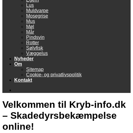
Lus
Muldvarpe
Mosegrise
Mus
Møl
Mår
Pindsvin
Rotter
Sølvfisk
Væggelus
Nyheder
Om
Sitemap
Cookie- og privatlivspolitik
Kontakt
Søg
efter
Velkommen til Kryb-info.dk
– Skadedyrsbekæmpelse
online!