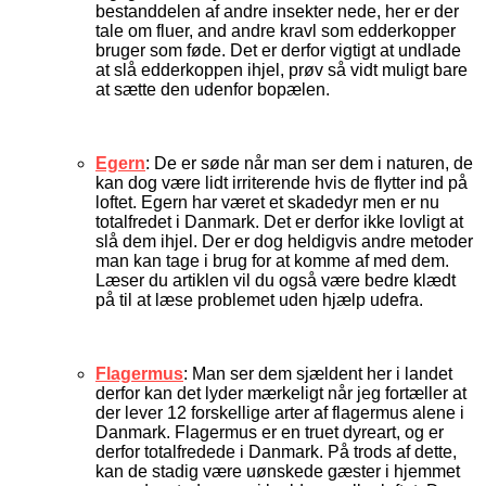
bestanddelen af andre insekter nede, her er der
tale om fluer, and andre kravl som edderkopper
bruger som føde. Det er derfor vigtigt at undlade
at slå edderkoppen ihjel, prøv så vidt muligt bare
at sætte den udenfor bopælen.
Egern
: De er søde når man ser dem i naturen, de
kan dog være lidt irriterende hvis de flytter ind på
loftet. Egern har været et skadedyr men er nu
totalfredet i Danmark. Det er derfor ikke lovligt at
slå dem ihjel. Der er dog heldigvis andre metoder
man kan tage i brug for at komme af med dem.
Læser du artiklen vil du også være bedre klædt
på til at læse problemet uden hjælp udefra.
Flagermus
: Man ser dem sjældent her i landet
derfor kan det lyder mærkeligt når jeg fortæller at
der lever 12 forskellige arter af flagermus alene i
Danmark. Flagermus er en truet dyreart, og er
derfor totalfredede i Danmark. På trods af dette,
kan de stadig være uønskede gæster i hjemmet