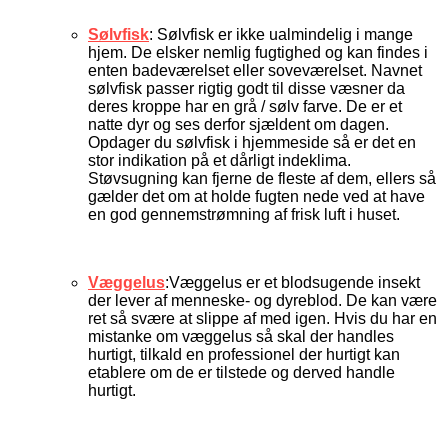
Sølvfisk
: Sølvfisk er ikke ualmindelig i mange
hjem. De elsker nemlig fugtighed og kan findes i
enten badeværelset eller soveværelset. Navnet
sølvfisk passer rigtig godt til disse væsner da
deres kroppe har en grå / sølv farve. De er et
natte dyr og ses derfor sjældent om dagen.
Opdager du sølvfisk i hjemmeside så er det en
stor indikation på et dårligt indeklima.
Støvsugning kan fjerne de fleste af dem, ellers så
gælder det om at holde fugten nede ved at have
en god gennemstrømning af frisk luft i huset.
Væggelus
:Væggelus er et blodsugende insekt
der lever af menneske- og dyreblod. De kan være
ret så svære at slippe af med igen. Hvis du har en
mistanke om væggelus så skal der handles
hurtigt, tilkald en professionel der hurtigt kan
etablere om de er tilstede og derved handle
hurtigt.